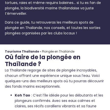
tortues, raies et même requins baleines… si tu es fan de
plongée, la biodiversité marine thaïlandaise va juste
t’émerveiller.
Dans ce guide, tu retrouveras les meilleurs spots de
plongée en Thaïlande, nos conseils, et toutes les sorties
plongées organisées par les clubs locaux !
Tourisme Thaïlande
»
Plongée en Thaïlande
Où faire de la plongée en
Thaïlande ?
La Thaïlande regorge de sites de plongée incroyables,
chacun offrant une expérience unique sous l’eau. Voici
quelques-uns des meilleurs spots où tu pourras découvrir
des fonds marins exceptionnels.
Koh Tao
: C’est l’île idéale pour les débutants et les
plongeurs confirmés. Avec ses eaux calmes et
claires, ses récifs coralliens vibrants et sa faune