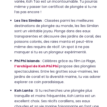
variée, Koh Tao est un incontournable. Tu pourras
même y passer ton certificat de plongée si tu ne
l’as pas encore !
Les îles Similan
: Classées parmi les meilleures
destinations de plongée au monde, les îles Similan
sont un véritable joyau. Plonge dans des eaux
transparentes et découvre des jardins de corail, des
poissons colorés, des raies manta et peut-être
même des requins de récif. Un spot à ne pas
manquer si tu es un plongeur expérimenté.
Phi Phi Islands
: Célèbres grâce au film
La Plage
,
l’archipel de Koh Phi Phi
propose des plongées
spectaculaires. Entre les grottes sous-marines, les
jardins de corail et la diversité marine, tu vas adorer
explorer ce coin paradisiaque.
Koh Lanta
: Si tu recherches une plongée plus
tranquille et moins fréquentée, Koh Lanta est un
excellent choix. Ses récifs coralliens, ses eaux
chaudes et sa vie marine foisonnante en font une